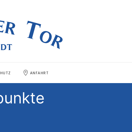
HUTZ
ANFAHRT
punkte