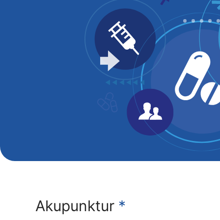
Akupunktur
*